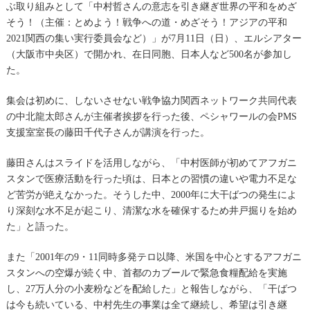
ぶ取り組みとして「中村哲さんの意志を引き継ぎ世界の平和をめざ
そう！（主催：とめよう！戦争への道・めざそう！アジアの平和
2021関西の集い実行委員会など）」が7月11日（日）、エルシアター
（大阪市中央区）で開かれ、在日同胞、日本人など500名が参加し
た。
集会は初めに、しないさせない戦争協力関西ネットワーク共同代表
の中北龍太郎さんが主催者挨拶を行った後、ペシャワールの会PMS
支援室室長の藤田千代子さんが講演を行った。
藤田さんはスライドを活用しながら、「中村医師が初めてアフガニ
スタンで医療活動を行った頃は、日本との習慣の違いや電力不足な
ど苦労が絶えなかった。そうした中、2000年に大干ばつの発生によ
り深刻な水不足が起こり、清潔な水を確保するため井戸掘りを始め
た」と語った。
また「2001年の9・11同時多発テロ以降、米国を中心とするアフガニ
スタンへの空爆が続く中、首都のカブールで緊急食糧配給を実施
し、27万人分の小麦粉などを配給した」と報告しながら、「干ばつ
は今も続いている、中村先生の事業は全て継続し、希望は引き継