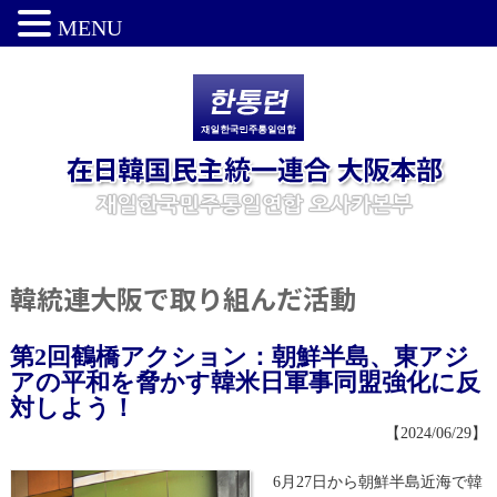
MENU
韓統連大阪で取り組んだ活動
第2回鶴橋アクション：朝鮮半島、東アジ
アの平和を脅かす韓米日軍事同盟強化に反
対しよう！
【2024/06/29】
6月27日から朝鮮半島近海で韓