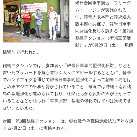
米日合同軍事演習「フリーダ
ム・エッジ」が実施される
中、韓青大阪本部と韓統連大
阪本部の共催で、韓米日軍事
同盟強化反対を訴える「第2回
鶴橋アクション（街頭宣伝活
動）」が6月29日（土）、JR鶴
橋駅前で行われた。
鶴橋アクションでは、参加者が「韓米日軍事同盟強化反対」などと
書いたプラカードを持ち道行く人々にアピールするとともに、輪番
でハンドマイクを通じて韓米日軍事同盟強化によって朝鮮半島をは
じめ東アジアの平和が脅かされていること、最近では沖縄・南西諸
島の基地強化が進められており、住民たちから反対の声が上がって
いることなどが語られ「軍事演習、基地の強化では平和は実現でき
ない」と訴えた。
次回「第3回鶴橋アクション」は、朝鮮戦争停戦協定締結71周年を迎
える7月27日（土）に実施される。