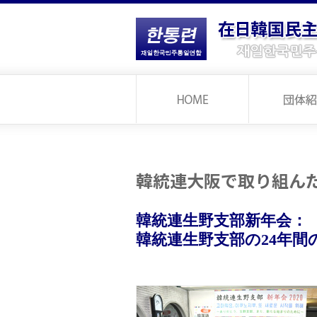
韓統連大阪で取り組ん
韓統連生野支部新年会：
韓統連生野支部の24年間