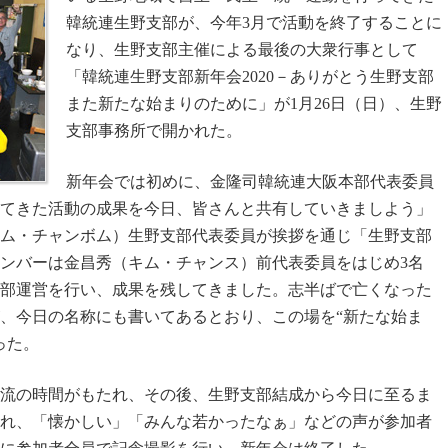
韓統連生野支部が、今年3月で活動を終了することに
なり、生野支部主催による最後の大衆行事として
「韓統連生野支部新年会2020－ありがとう生野支部
また新たな始まりのために」が1月26日（日）、生野
支部事務所で開かれた。
新年会では初めに、金隆司韓統連大阪本部代表委員
ってきた活動の成果を今日、皆さんと共有していきましよう」
ム・チャンボム）生野支部代表委員が挨拶を通じ「生野支部
のメンバーは金昌秀（キム・チャンス）前代表委員をはじめ3名
部運営を行い、成果を残してきました。志半ばで亡くなった
、今日の名称にも書いてあるとおり、この場を“新たな始ま
った。
流の時間がもたれ、その後、生野支部結成から今日に至るま
れ、「懐かしい」「みんな若かったなぁ」などの声が参加者