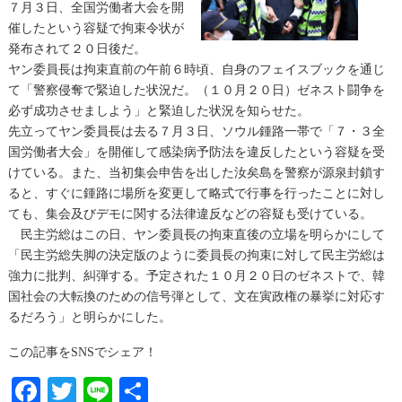
７月３日、全国労働者大会を開
催したという容疑で拘束令状が
発布されて２０日後だ。
ヤン委員長は拘束直前の午前６時頃、自身のフェイスブックを通じ
て「警察侵奪で緊迫した状況だ。（１０月２０日）ゼネスト闘争を
必ず成功させましよう」と緊迫した状況を知らせた。
先立ってヤン委員長は去る７月３日、ソウル鍾路一帯で「７・３全
国労働者大会」を開催して感染病予防法を違反したという容疑を受
けている。また、当初集会申告を出した汝矣島を警察が源泉封鎖す
ると、すぐに鍾路に場所を変更して略式で行事を行ったことに対し
ても、集会及びデモに関する法律違反などの容疑も受けている。
民主労総はこの日、ヤン委員長の拘束直後の立場を明らかにして
「民主労総失脚の決定版のように委員長の拘束に対して民主労総は
強力に批判、糾弾する。予定された１０月２０日のゼネストで、韓
国社会の大転換のための信号弾として、文在寅政権の暴挙に対応す
るだろう」と明らかにした。
この記事をSNSでシェア！
Facebook
Twitter
Line
共