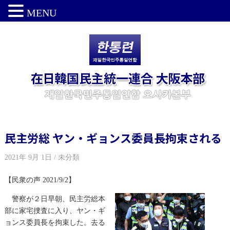
MENU
民主労総 ヤン・ギョンス委員長拘束される
2021年 9月 1日 / 未分類
【民衆の声 2021/9/2】
警察が２日早朝、民主労総本
部に家宅捜査に入り、ヤン・ギ
ョンス委員長を拘束した。去る