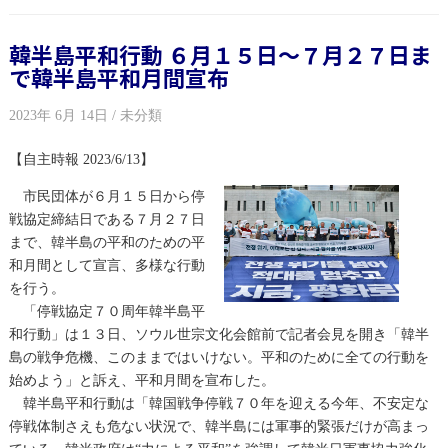
韓半島平和行動 ６月１５日～７月２７日ま
で韓半島平和月間宣布
2023年 6月 14日 / 未分類
【自主時報 2023/6/13】
市民団体が６月１５日から停
戦協定締結日である７月２７日
まで、韓半島の平和のための平
和月間として宣言、多様な行動
を行う。
「停戦協定７０周年韓半島平
和行動」は１３日、ソウル世宗文化会館前で記者会見を開き「韓半
島の戦争危機、このままではいけない。平和のために全ての行動を
始めよう」と訴え、平和月間を宣布した。
韓半島平和行動は「韓国戦争停戦７０年を迎える今年、不安定な
停戦体制さえも危ない状況で、韓半島には軍事的緊張だけが高まっ