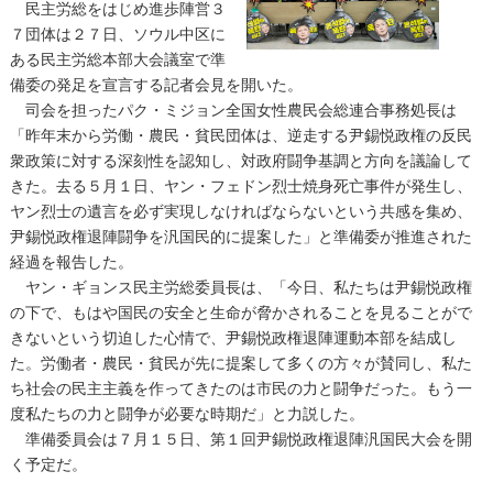
民主労総をはじめ進歩陣営３
７団体は２７日、ソウル中区に
ある民主労総本部大会議室で準
備委の発足を宣言する記者会見を開いた。
司会を担ったパク・ミジョン全国女性農民会総連合事務処長は
「昨年末から労働・農民・貧民団体は、逆走する尹錫悦政権の反民
衆政策に対する深刻性を認知し、対政府闘争基調と方向を議論して
きた。去る５月１日、ヤン・フェドン烈士焼身死亡事件が発生し、
ヤン烈士の遺言を必ず実現しなければならないという共感を集め、
尹錫悦政権退陣闘争を汎国民的に提案した」と準備委が推進された
経過を報告した。
ヤン・ギョンス民主労総委員長は、「今日、私たちは尹錫悦政権
の下で、もはや国民の安全と生命が脅かされることを見ることがで
きないという切迫した心情で、尹錫悦政権退陣運動本部を結成し
た。労働者・農民・貧民が先に提案して多くの方々が賛同し、私た
ち社会の民主主義を作ってきたのは市民の力と闘争だった。もう一
度私たちの力と闘争が必要な時期だ」と力説した。
準備委員会は７月１５日、第１回尹錫悦政権退陣汎国民大会を開
く予定だ。