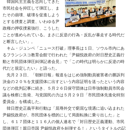
韓国民主主義を志向してきた
市民社会を抑圧して弾圧し、ま
たその崩壊、破壊を促進しよう
とする捜査と調査、いわゆる尹
政権の押収捜索強行、こうした
ことが進められている。まさに反逆の行為・反乱が暴走する時代だ
と断言したい」。
キム・ジュンベ「ニュース打破」理事長は１日、ソウル市内にあ
るフランシスコ教育会館で行われた「尹錫悦政府の対日歴史正義行
動と市民団体弾圧糾弾記者会見」で「この時代は明らかに反逆の時
代だと規定したい」と語った。
先月２３日、「朝鮮日報」報道をはじめ強制動員被害者の勝訴判
決金の２０％を支援団体に出すという内容証明を送ったという内容
などの批判記事に続き、５月２６日保守団体は日帝強制動員市民会
議を検察に告発、与党国民の力は５月２９日「市民団体先進化特別
委員会」を構成した。
韓日歴史正義平和行動は「屈辱外交で窮屈な境遇に追い込まれた
尹錫悦政府が、市民団体を標的にして局面転換に乗り出した」と
し、６１７団体と１１６人の個人連名で「対日歴史正義運動、市民
団体弾圧！親日売国 尹錫悦政府を糾弾する！」というタイトルの記