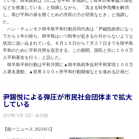
ている。韓米政府は“力による平和”を強調して韓米日軍事協力強化
などを推進している」と指摘しながら、「高まる戦争危機を解消
し、再び平和の扉を開くための市民の力が切実なとき」と強調し
た。
ハン・チュンモク韓半島平和行動共同代表は「尹錫悦政府になっ
てから１年が経ち、韓半島はいつ戦争が起きるか分からないような
状況に追い込まれている。６月１５日から７月２７日までを韓半島
平和のために平和月間を宣言する。この期間、国民と共に１００万
人平和署名を行う」と話した。
韓半島平和行動は平和月間に▲韓半島戦争反対平和実現１００万
人署名運動、▲世界３００ヶ所平和行動開催などを進める計画だ。
尹錫悦による弾圧が市民社会団体まで拡大
している
2023年 6月 5日 / 未分類
【統一ニュース 2023/6/1】