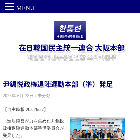
MENU
尹錫悦政権退陣運動本部（準）発足
2023年 6月 28日 / 未分類
【自主時報 2023/6/27】
進歩陣営が力を集めた尹錫悦
政権退陣運動本部準備委員会が
発足した。