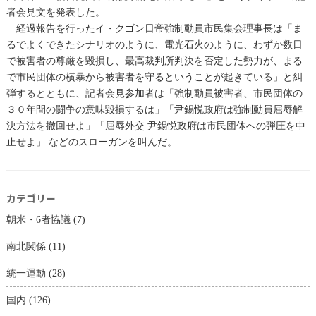
者会見文を発表した。
経過報告を行ったイ・クゴン日帝強制動員市民集会理事長は「ま
るでよくできたシナリオのように、電光石火のように、わずか数日
で被害者の尊厳を毀損し、最高裁判所判決を否定した勢力が、まる
で市民団体の横暴から被害者を守るということが起きている」と糾
弾するとともに、記者会見参加者は「強制動員被害者、市民団体の
３０年間の闘争の意味毀損するは」「尹錫悦政府は強制動員屈辱解
決方法を撤回せよ」「屈辱外交 尹錫悦政府は市民団体への弾圧を中
止せよ」 などのスローガンを叫んだ。
カテゴリー
朝米・6者協議
(7)
南北関係
(11)
統一運動
(28)
国内
(126)