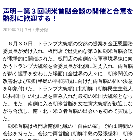
声明－第３回朝米首脳会談の開催と合意を
熱烈に歓迎する！
2019年 7月 3日 / 未分類
６月３０日、トランプ大統領の突然の提案を金正恩国務
委員長が受け入れ、板門店で歴史的な第３回朝米首脳会談
が電撃的に開催された。板門店の南側から軍事境界線に向
かうトランプ大統領を金委員長が北側に迎え入れ、両首脳
が熱く握手を交わした場面は全世界の人々に、朝米関係の
改善および朝鮮半島の平和実現に向けた両首脳の固い決意
を印象付けた。トランプ大統領は北朝鮮（朝鮮民主主義人
民共和国）の地に足を踏み入れた最初の米国大統領となっ
た。また、南側に入る朝米首脳を文在寅大統領が歓迎しな
がら合流し、南・北・米３者首脳の出会いも初めて実現し
た。
朝米首脳は板門店南側地域の「自由の家」で約１時間の
会談を持った。会談で両首脳は朝鮮半島の緊張緩和、朝米