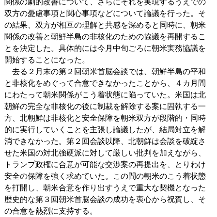
関係の劇的改善について、さらにそれを実現するうえでの
双方の憂慮事項と関心事項などについて論議を行った。そ
の結果、双方が相互の理解と共感を深めると同時に、朝米
関係の改善と朝鮮半島の非核化のための協議を再開するこ
とを決定した。具体的には今月中旬ごろに朝米実務協議を
開始することになった。
去る２月末の第２回朝米首脳会談では、朝鮮半島の平和
と非核化をめぐって合意できなかったことから、４カ月間
にわたって朝米関係がこう着状態に陥っていた。米国は北
朝鮮の完全な非核化の後に制裁を解除する案に固執する一
方、北朝鮮は非核化と安全保障を朝米双方が段階的・同時
的に実行していくことを主張し論議したが、結局対立を解
消できなかった。第２回会談以降、北朝鮮は会談を破綻さ
せた米国の対北強硬派に対して厳しい批判を加えながら、
トランプ政権に合意が可能な交渉案の再提出を、とりわけ
安全の保障を強く求めていた。この間の朝米のこう着状態
を打開し、朝米合意を作り出すうえで重大な契機となった
歴史的な第３回朝米首脳会談の成功を衷心から祝賀し、そ
の合意を熱烈に支持する。