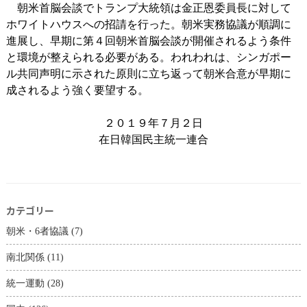
朝米首脳会談でトランプ大統領は金正恩委員長に対して
ホワイトハウスへの招請を行った。朝米実務協議が順調に
進展し、早期に第４回朝米首脳会談が開催されるよう条件
と環境が整えられる必要がある。われわれは、シンガポー
ル共同声明に示された原則に立ち返って朝米合意が早期に
成されるよう強く要望する。
２０１９年７月２日
在日韓国民主統一連合
カテゴリー
朝米・6者協議
(7)
南北関係
(11)
統一運動
(28)