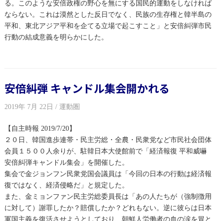
る。このような安倍政権の野心を無にする国民的運動をしなければ
ならない。これは漠然とした反日でなく、民族の生存権と韓半島の
平和、東北アジア平和を企てる立場で起こすこと」と安倍糾弾市民
行動の結成意義を明らかにした。
安倍糾弾 キャンドル集会開かれる
2019年 7月 22日 / 運動圏
【自主時報 2019/7/20】
２０日、韓国進歩連帯・民主労総・全農・民衆党など市民社会団体
会員１５００人余りが、駐韓日本大使館前で「経済報復 平和威嚇
安倍糾弾キャンドル集会」を開催した。
集会で金ジョンフン民衆党国会議員は「今回の日本の行動は経済報
復ではなく、経済侵略だ」と規定した。
また、金ミョンファン民主労総委員長は「あの人たちが（強制徴用
に対して）謝罪したか？賠償したか？どれもない。逆に彼らは日本
軍国主義を復活させようとしており、朝鮮人労働者の血の涙を冒と