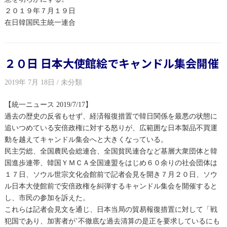
２０１９年７月１９日
在日韓国民主統一連合
２０日 日本大使館絵でキャンドル集会開催
2019年 7月 18日 / 未分類
【統一ニュース 2019/7/17】
過去の歴史の反省もせず、経済報復措置で韓日関係を最悪の状態に
追いつめている安倍政権に対する怒りが、広範囲な日本製品不買運
動を越えてキャンドル集会へと大きくなっている。
民主労総、全国農民会総連合、全国貧民連合など基層大衆団体と韓
国進歩連帯、韓国ＹＭＣＡ全国連盟をはじめ６０余りの社会団体は
１７日、ソウル世宗文化会館前で記者会見を開き７月２０日、ソウ
ル日本大使館前で安倍政権を糾弾するキャンドル集会を開催すると
し、市民の参加を訴えた。
これらは記者会見文を通じ、日本当局の貿易報復措置に対して「戦
犯国であり、加害者が’不徹底な過去清算の是正を要求しているにも