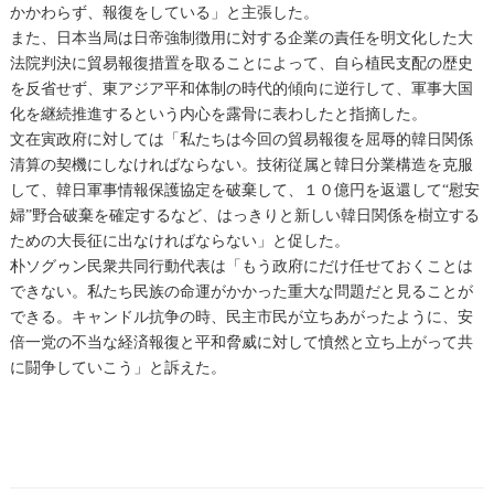
かかわらず、報復をしている」と主張した。
また、日本当局は日帝強制徴用に対する企業の責任を明文化した大
法院判決に貿易報復措置を取ることによって、自ら植民支配の歴史
を反省せず、東アジア平和体制の時代的傾向に逆行して、軍事大国
化を継続推進するという内心を露骨に表わしたと指摘した。
文在寅政府に対しては「私たちは今回の貿易報復を屈辱的韓日関係
清算の契機にしなければならない。技術従属と韓日分業構造を克服
して、韓日軍事情報保護協定を破棄して、１０億円を返還して“慰安
婦”野合破棄を確定するなど、はっきりと新しい韓日関係を樹立する
ための大長征に出なければならない」と促した。
朴ソグゥン民衆共同行動代表は「もう政府にだけ任せておくことは
できない。私たち民族の命運がかかった重大な問題だと見ることが
できる。キャンドル抗争の時、民主市民が立ちあがったように、安
倍一党の不当な経済報復と平和脅威に対して憤然と立ち上がって共
に闘争していこう」と訴えた。