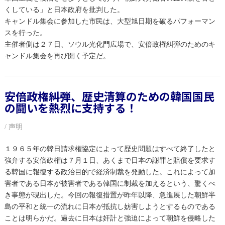
くしている」と日本政府を批判した。
キャンドル集会に参加した市民は、大型旭日期を破るパフォーマン
スを行った。
主催者側は２７日、ソウル光化門広場で、安倍政権糾弾のためのキ
ャンドル集会を再び開く予定だ。
安倍政権糾弾、歴史清算のための韓国国民
の闘いを熱烈に支持する！
/ 声明
１９６５年の韓日請求権協定によって歴史問題はすべて終了したと
強弁する安倍政権は７月１日、あくまで日本の謝罪と賠償を要求す
る韓国に報復する政治目的で経済制裁を発動した。これによって加
害者である日本が被害者である韓国に制裁を加えるという、驚くべ
き事態が現出した。今回の報復措置が昨年以降、急進展した朝鮮半
島の平和と統一の流れに日本が抵抗し妨害しようとするものである
ことは明らかだ。過去に日本は奸計と強迫によって朝鮮を侵略した