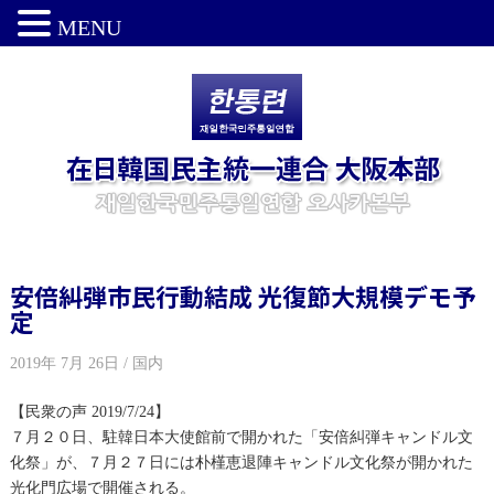
MENU
安倍糾弾市民行動結成 光復節大規模デモ予
定
2019年 7月 26日 / 国内
【民衆の声 2019/7/24】
７月２０日、駐韓日本大使館前で開かれた
「安倍糾弾キャンドル文
化祭」が、７月２７日には朴槿恵退陣キャンドル文化祭が開かれた
光化門広場で開催される。