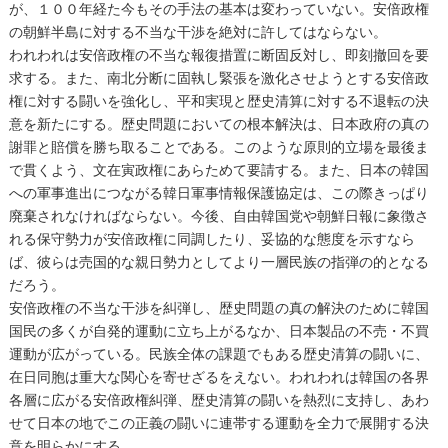
が、１００年経た今もその手法の基本は変わっていない。安倍政権
の朝鮮半島に対する不当な干渉を絶対に許してはならない。
われわれは安倍政権の不当な報復措置に断固反対し、即刻撤回を要
求する。また、南北分断に固執し緊張を激化させようとする安倍政
権に対する闘いを強化し、平和実現と歴史清算に対する不退転の決
意を新たにする。歴史問題においての根本解決は、日本政府の真の
謝罪と賠償を勝ち取ることである。このような原則的立場を最後ま
で貫くよう、文在寅政権にあらためて要請する。また、日本の韓国
への軍事進出につながる韓日軍事情報保護協定は、この際きっぱり
廃棄されなければならない。今後、自由韓国党や朝鮮日報に象徴さ
れる保守勢力が安倍政権に同調したり、妥協的な態度を示すなら
ば、彼らは売国的な親日勢力としてより一層民族の指弾の的となる
だろう。
安倍政権の不当な干渉を糾弾し、歴史問題の真の解決のために韓国
国民の多くが自発的運動に立ち上がるなか、日本製品の不売・不買
運動が広がっている。民族全体の課題でもある歴史清算の闘いに、
在日同胞は重大な関心を寄せざるをえない。われわれは韓国の各界
各層に広がる安倍政権糾弾、歴史清算の闘いを熱烈に支持し、あわ
せて日本の地でこの正義の闘いに連帯する運動を全力で展開する決
意を明らかにする。