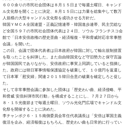
６００余りの市民社会団体は８月１５日まで毎週土曜日、キャンド
ル文化祭を開くことに決定、８月１５日には力量を総集中して数万
人規模の大型キャンドル文化祭を成功させる方針だ。
韓国ＹＭＣＡ全国連盟・正義記憶連帯・韓国進歩連帯、民主労総な
ど全国５９７の市民社会団体代表は２４日、ソウル フランチスコ会
館で「日本安倍政権の歴史歪曲・経済報復・平和脅威対応非常事態
会議」を開いた。
この日、会議で団体代表者は日本政府が韓国に対して輸出規制措置
を取ったことを糾弾した。また自由韓国党など守旧勢力と保守言論
が韓国国民でありながら、安倍政府に事実上同調していると指摘し
た。政府には韓日軍事情報保護協定を破棄して、１０億円を返還し
て日本軍「慰安婦」関連２０１５韓日合意の破棄を確定しろと促し
た。
そして非常事態会議に参加した団体は「歴史わい曲、経済侵略、平
和脅威 安倍糾弾市民行動」を構成することにし、７月２７日から
８・１５光復節まで毎週土曜日、ソウル光化門広場でキャンドル文
化祭を開催することに決めた。
李チャンボク６・１５南側委員会常任代表議長は「安倍は軍国主義
復活を企み、経済報復はもちろん、歴史わい曲も日常的に行ってい