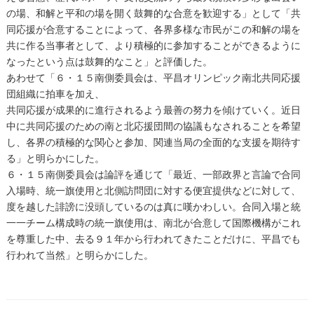
の場、和解と平和の場を開く鼓舞的な合意を歓迎する」として「共
同応援が合意することによって、各界多様な市民がこの和解の場を
共に作る当事者として、より積極的に参加することができるように
なったという点は鼓舞的なこと」と評価した。
あわせて「６・１５南側委員会は、平昌オリンピック南北共同応援
団組織に拍車を加え、
共同応援が成果的に進行されるよう最善の努力を傾けていく。近日
中に共同応援のための南と北応援団間の協議もなされることを希望
し、各界の積極的な関心と参加、関連当局の全面的な支援を期待す
る」と明らかにした。
６・１５南側委員会は論評を通じて「最近、一部政界と言論で合同
入場時、統一旗使用と北側訪問団に対する便宜提供などに対して、
度を越した誹謗に没頭しているのは真に嘆かわしい。合同入場と統
一一チーム構成時の統一旗使用は、南北が合意して国際機構がこれ
を尊重した中、去る９１年から行われてきたことだけに、平昌でも
行われて当然」と明らかにした。