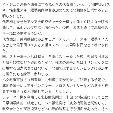
イ・ジュテ局長を団長にする私たちの代表団４5人が、北側馬息嶺ス
キー場南北スキー選手共同練習参加のために北朝鮮を訪問する」と
明らかにした。
代表団を乗せたアシアナ航空チャーター機は午前１０時４０分頃出
発して、元山カルマ空港へ向かった。今後、陸路を通じて馬息嶺ス
キー場に移動する予定だ。
代表団は、共同練習に参加するクロスカントリースキー選手１２人
をはじめ選手団３１人と支援メンバー、共同取材団などで構成され
た。
南北スキー選手たちは初日、自由にスキーをした後、翌日共同練習
と親善競技などを進める予定だ。韓国の選手たちはオリンピックに
出場する国家代表ではないが、北側では平昌オリンピックに参加す
る選手たちも練習に参加する。
ペク報道官は「（帰還時）北側選手団が同乗して訪韓する予定で、
北朝鮮選手団はアルペンスキー、クロスカントリーなどの選手と役
員で構成されると理解している」と話した。
チャーター機を利用した北朝鮮訪問は、米国との協議によってこの
日早朝最終的に確定した。ペク報道官は「航空機運航と関連して、
航空会社との実務協議などの内部的調整を行う側面があった。その