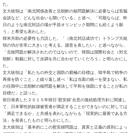
た。
文大統領は「南北関係改善と北朝鮮の核問題解決に必要ならば首脳
会談など、どんな出会いも開いている」と述べ、「可能ならば、昨
日のような南北対話の場が平昌オリンピック期間にも続くよう願
う」と希望も表わした。
韓米共助の必要性も力説した。「（南北対話成功で）トランプ大統
領の功が非常に大きいと考える。謝意を表したい」と述べながら、
「北核問題が解決されたのではないので、韓国は国際社会と（対北
朝鮮）制裁に対して歩調を共に合わせていくだろう」と明らかにし
た。
文大統領は「私たちの外交と国防の窮極の目標は、韓半島で戦争の
再発を防ぐこと」と繰り返し述べ「私は当面の統一を望まない。私
の任期中に北朝鮮の核問題を解決して平和を強固にすることが私の
目標だ」と語った。
前日発表した２０１５年韓日‘慰安婦’合意の後続処理方針に関連し
て、日本軍性的奴隷被害者が満足することができないのに対しては
「満足できるか」と共感を表わしながらも「現実的に最善である方
法」を発表したものと明らかにした。
文大統領は「基本的にこの慰安婦問題は、真実と正義の原則によっ