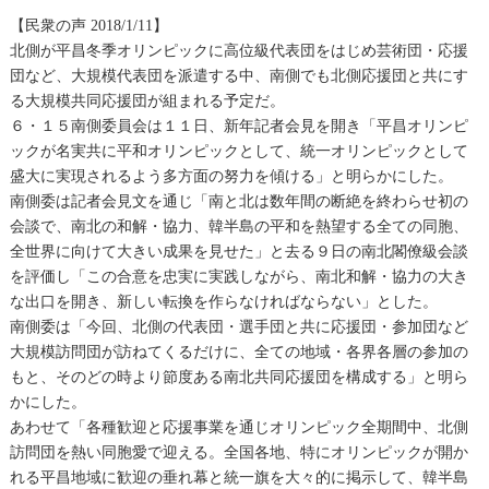
【民衆の声 2018/1/11】
北側が平昌冬季オリンピックに高位級代表団を
はじめ芸術団・応援
団など、大規模代表団を派遣する中、南側でも北側応援団と共にす
る大規模共同応援団が組まれる予定だ。
６・１５南側委員会は１１日、新年記者会見を開き「平昌オリンピ
ックが名実共に平和オリンピックとして、統一オリンピックとして
盛大に実現されるよう多方面の努力を傾ける」と明らかにした。
南側委は記者会見文を通じ「南と北は数年間の断絶を終わらせ初の
会談で、南北の和解・協力、韓半島の平和を熱望する全ての同胞、
全世界に向けて大きい成果を見せた」と去る９日の南北閣僚級会談
を評価し「この合意を忠実に実践しながら、南北和解・協力の大き
な出口を開き、新しい転換を作らなければならない」とした。
南側委は「今回、北側の代表団・選手団と共に応援団・参加団など
大規模訪問団が訪ねてくるだけに、全ての地域・各界各層の参加の
もと、そのどの時より節度ある南北共同応援団を構成する」と明ら
かにした。
あわせて「各種歓迎と応援事業を通じオリンピック全期間中、北側
訪問団を熱い同胞愛で迎える。全国各地、特にオリンピックが開か
れる平昌地域に歓迎の垂れ幕と統一旗を大々的に掲示して、韓半島