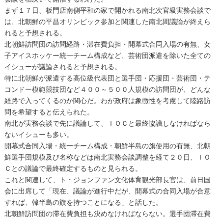
まず１７日、板門店南側平和の家で開かれる南北次官級実務会談で
は、北朝鮮の平昌オリンピック参加と関連した南北間議論が終えら
れると予想される。
北朝鮮訪問団の訪問経路・滞在費負担・開幕式合同入場の有無、女
子アイスホッケー統一チーム構成など、芸術団派遣を除いた全ての
イシューが議論されると予想される。
特に北朝鮮が派遣する高位級代表団と選手団・応援団・芸術団・テ
コンドー模範競技団など４００～５００人規模の訪問団が、どんな
経路で入ってくるのか関心だ。わが政府は象徴性を考慮して陸路訪
問を希望すると伝えられた。
南北が実務会談で先に議論して、ＩＯＣと最終協議しなければなら
ないイシューも多い。
開幕式合同入場・統一チーム構成・朝鮮半島の旗使用の有無、北朝
鮮選手団規模及び名称などは南北実務会談調整を経て２０日、ＩＯ
Ｃとの議論で最終確定するものと見られる。
これと関連して、ト・ジョンファン文化体育観光部長官は、前日国
会に出席して「現在、議論が進行中だが、開幕式の合同入場が合意
すれば、韓半島の旗を持つことになる」と話した。
北朝鮮訪問団の滞在費負担も決めなければならない。選手団滞在費