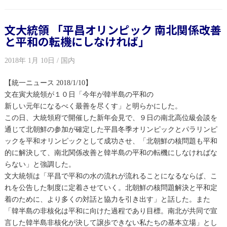
文大統領 「平昌オリンピック 南北関係改善
と平和の転機にしなければ」
2018年 1月 10日 / 国内
【統一ニュース 2018/1/10】
文在寅大統領が１０日「今年が韓半島の平和の
新しい元年になるべく最善を尽くす」と明らかにした。
この日、大統領府で開催した新年会見で、９日の南北高位級会談を
通じて北朝鮮の参加が確定した平昌冬季オリンピックとパラリンピ
ックを平和オリンピックとして成功させ、「北朝鮮の核問題も平和
的に解決して、南北関係改善と韓半島の平和の転機にしなければな
らない」と強調した。
文大統領は「平昌で平和の水の流れが流れることになるならば、こ
れを公告した制度に定着させていく。北朝鮮の核問題解決と平和定
着のために、より多くの対話と協力を引き出す」と話した。また
「韓半島の非核化は平和に向けた過程であり目標。南北が共同で宣
言した韓半島非核化が決して譲歩できない私たちの基本立場」とし