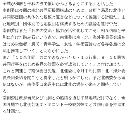
全域が和解と平和の波で覆いかぶさるようにする」と話した。
南側委は今回の南北共同応援団構成のために、政府当局及び北側と
共同応援団の具体的な規模と運営などについて協議する計画だ。ま
た地域別・団体別でも応援団を構成するための議論を進行中だ。
南側委はまた「各界の交流・協力が活性化してこそ、相互信頼と平
和に向けた踏み石という点で、南側委は南・北・海外委員長会議を
はじめ労働者・農民・青年学生・女性・学術言論など各界各層の交
流を推進していく」と明らかにした。
また「１０余年間、共にできなかった６・１５行事、８・１５民族
共同行事をはじめ各界の対面を必ず成功していく」と付け加えた。
これと関連して南側委は先週、北側委に今月中旬に南・北・海外委
員長団会議を開こうと提案したと明らかにした。まだ北側委から返
信はないが、南側委は来週中には北側の返信が来ると期待してい
る。
南側委は政府当局及び北側との協議を通じ平昌地域だけでなく、全
国各地でも北側芸術団・テコンドー模範競技団と共同行事を推進す
る計画だ。