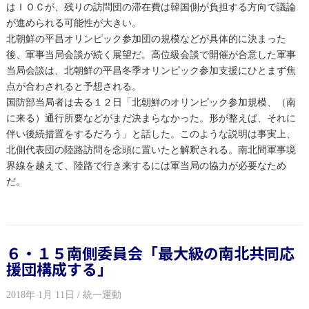
はＩＯＣが、残りの訪問団の滞在費は韓国側が負担する方向で議論
が進められる可能性が大きい。
北朝鮮の平昌オリンピック参加団の規模などが具体的に決まった
後、軍事当局会談が続く展望だ。高位級会談で開催が合意した軍事
当局会談は、北朝鮮の平昌冬季オリンピック参加支援にひとまず焦
点が合わされると予想される。
国防部当局者は去る１２日「北朝鮮のオリンピック参加規模、（南
に来る）通行所要などがまだ決まらなかった。形が整えば、それに
伴い後続措置をするだろう」と話した。このような説明は事実上、
北側代表団の陸路訪問を念頭に置いたと解釈される。南北間軍事境
界線を越えて、陸路で行き来するには軍当局の協力が必要なため
だ。
６・１５南側委員会「最大級の南北共同応
援団構成する」
2018年 1月 11日 / 統一運動