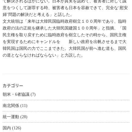
て解決されるほかにない。日本が真実を認めて、被害者に対して誠
意をつくして謝罪する時、被害者も日本を容赦できて、完全な‘慰安
婦’問題の解決だと考える」と話した。
文大統領は「来年は大韓民国臨時政府樹立１００周年であり、臨時
政府の法の正統を継承した大韓民国建国１００周年」と指摘、「国
民主権を取り戻すために臨時政府を樹立したその時から、国民主権
を実現するためにキャンドルを 新しい政府を出帆させるまで大
韓民国は国民の力でここまできた。大韓民国が前へ進む道も、国民
の道とならなければならない」と力説した。
カテゴリー
朝米・6者協議
(7)
南北関係
(11)
統一運動
(28)
国内
(126)