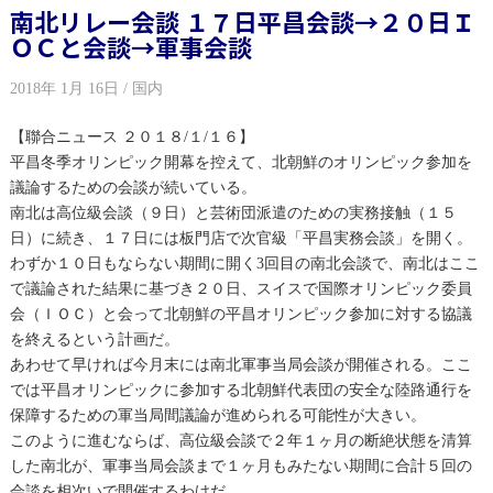
南北リレー会談 １７日平昌会談→２０日Ｉ
ＯＣと会談→軍事会談
2018年 1月 16日 / 国内
【聯合ニュース ２０１８/１/１６】
平昌冬季オリンピック開幕を控えて、北朝鮮のオリンピック参加を
議論するための会談が続いている。
南北は高位級会談（９日）と芸術団派遣のための実務接触（１５
日）に続き、１７日には板門店で次官級「平昌実務会談」を開く。
わずか１０日もならない期間に開く3回目の南北会談で、南北はここ
で議論された結果に基づき２０日、スイスで国際オリンピック委員
会（ＩＯＣ）と会って北朝鮮の平昌オリンピック参加に対する協議
を終えるという計画だ。
あわせて早ければ今月末には南北軍事当局会談が開催される。ここ
では平昌オリンピックに参加する北朝鮮代表団の安全な陸路通行を
保障するための軍当局間議論が進められる可能性が大きい。
このように進むならば、高位級会談で２年１ヶ月の断絶状態を清算
した南北が、軍事当局会談まで１ヶ月もみたない期間に合計５回の
会談を相次いで開催するわけだ。