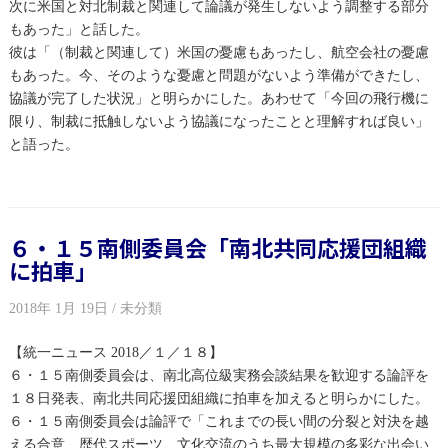
次に米国と対北制裁と関連して論議が発生しないよう調整する部分
もあった」と話した。
彼は「（制裁と関連して）米国の憂慮もあったし、航空会社の憂慮
もあった。今、そのような憂慮と問題がないよう準備ができたし、
協議が完了した状況」と明らかにした。あわせて「今回の飛行機に
限り、制裁に抵触しないよう協議になったことと理解すれば良い」
と語った。
６・１５南側委員会「南北共同応援団組織
に拍車」
2018年 1月 19日 / 未分類
【統一ニュース 2018／１／１８】
６・１５南側委員会は、南北高位級実務会談結果を歓迎する論評を
１８日発表、南北共同応援団組織に拍車を加えると明らかにした。
６・１５南側委員会は論評で「これまでの長い間の分裂と対決を越
える合意、歴代スポーツ、文化交流のうち最大規模の多彩な出会い