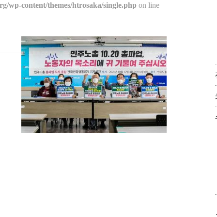
org/wp-content/themes/htrosaka/single.php
on line