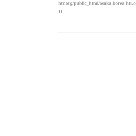
htr.org/public_html/osaka.korea-htr.
11