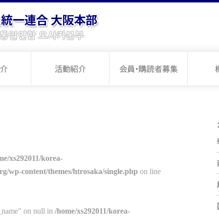
me/xs292011/korea-
org/wp-content/themes/htrosaka/single.php
on line
t_name" on null in
/home/xs292011/korea-