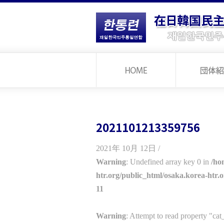
2021101213359756
2021年 10月 12日 /
Warning
: Undefined array key 0 in
/ho
htr.org/public_html/osaka.korea-htr.
11
Warning
: Attempt to read property "ca