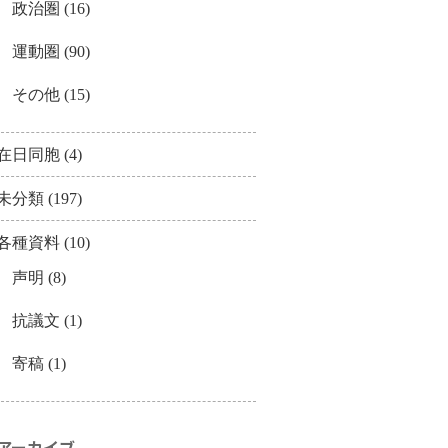
政治圏
(16)
運動圏
(90)
その他
(15)
在日同胞
(4)
未分類
(197)
各種資料
(10)
声明
(8)
抗議文
(1)
寄稿
(1)
アーカイブ