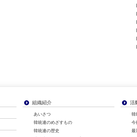
組織紹介
活
あいさつ
韓
韓統連のめざすもの
今
韓統連の歴史
最