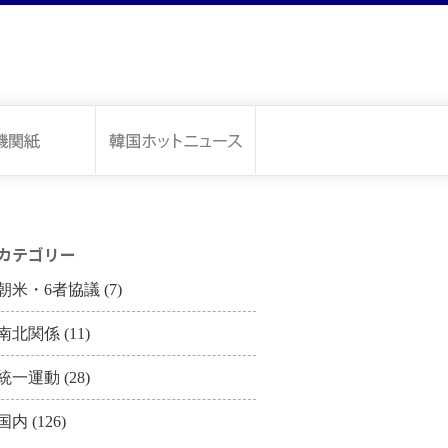
カテゴリー
朝米・6者協議
(7)
南北関係
(11)
統一運動
(28)
国内
(126)