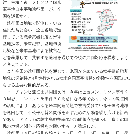
対！主権回復！２０２２全国米
軍基地自主平和遠征団」が、全
国を巡回する。
遠征団は地域で闘争している
住民たちと会い、全国各地で進
行している戦争武器配備と米軍
基地拡張、米軍犯罪、基地環境
汚染など米軍基地による被害な
どを暴露して、共有する過程を通じて今後の共同対応を模索しよう
と考えている。
また今回の遠征団巡礼を通じて、米国が進めている韓半島前哨基
地化の深刻性と4月進行される韓米合同軍事演習の危険性を国民に知
らせる主要な目的がある。
イ・チャンヒ遠征団共同団長は「今年はヒョスン、ミソン事件２
０周忌、ユン・クミ氏事件３０周忌になる年であり、今回の遠征団
の活動により、あらゆる米軍関連問題で被害受けている全国各地域
を巡回して、不公平な韓米関係を正すための活動を繰り広げる計画
であり、アメリカの韓半島戦争基地化の問題点を知らせ、多くの国
民の声援と関心・応援をお願いする」と強調した。
遠征団は４日の済州を始まりに５日・釜山、6日・金泉、7日・星