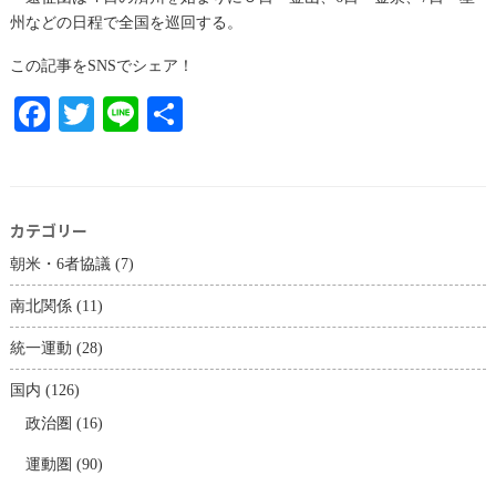
州などの日程で全国を巡回する。
この記事をSNSでシェア！
Facebook
Twitter
Line
共
有
カテゴリー
朝米・6者協議
(7)
南北関係
(11)
統一運動
(28)
国内
(126)
政治圏
(16)
運動圏
(90)