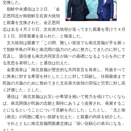
交換した。
朝鮮中央通信は２２日、「金
正恩同志が南朝鮮文在寅大統領
と親書を交換された。金正恩同
志は去る４月２０日、文在寅大統領が送ってきた親書を受けて４月
２１日、回答親書を送られた」と報道した。
文大統領は親書で「この間、難しい状況でも南北首脳が手を握っ
て朝鮮半島の平和と南北間の協力のために努力してきたのに対して
言及し、退任後も南北共同宣言が統一の基礎になるよう心を共にす
る意思を表明した」と通信は伝えた。
金委員長は「南北首脳が歴史的な共同宣言を発表し、民族すべて
に将来に対する希望を持たしたことに対して回顧し、任期最後まで
民族の大義のために努めてきた文在寅大統領の苦悩と労苦に対し高
く評価した」とした。
通信は「南北首脳はお互いが希望を抱いて努力を傾けていくなら
ば、南北関係が民族の念願と期待にあうよう改善され、発展するこ
とになるということについて見解を共にした」したとし、「北と南
（南北）の同胞に暖かい挨拶を伝えた」と親書の内容を紹介した。
それとともに南北首脳間親書交換は「深い信頼心の表示になる」
とした。