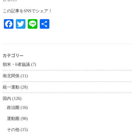
この記事をSNSでシェア！
Facebook
Twitter
Line
共
有
カテゴリー
朝米・6者協議
(7)
南北関係
(11)
統一運動
(28)
国内
(126)
政治圏
(16)
運動圏
(90)
その他
(15)