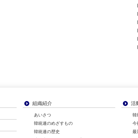
組織紹介
活
あいさつ
韓
韓統連のめざすもの
今
韓統連の歴史
最