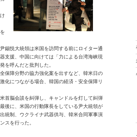
け
を
尹錫悦大統領は米国を訪問する前にロイター通
器支援、中国に向けては「力による台湾海峡現
発を呼んだと批判した。
全保障分野の協力強化案を出すなど、韓米日の
激化につながる場合、韓国の経済・安全保障リ
米首脳会談を糾弾し、キャンドルを灯して糾弾
最後に、米国の行動隊長をしている尹大統領が
出統制、ウクライナ武器供与、韓米合同軍事演
ンスを行った。