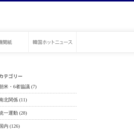
カテゴリー
朝米・6者協議
(7)
南北関係
(11)
統一運動
(28)
国内
(126)