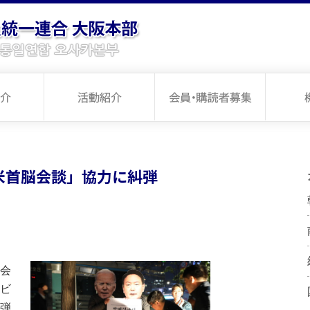
米首脳会談」協力に糾弾
会
ビ
弾