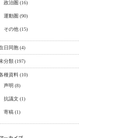
政治圏
(16)
運動圏
(90)
その他
(15)
在日同胞
(4)
未分類
(197)
各種資料
(10)
声明
(8)
抗議文
(1)
寄稿
(1)
アーカイブ