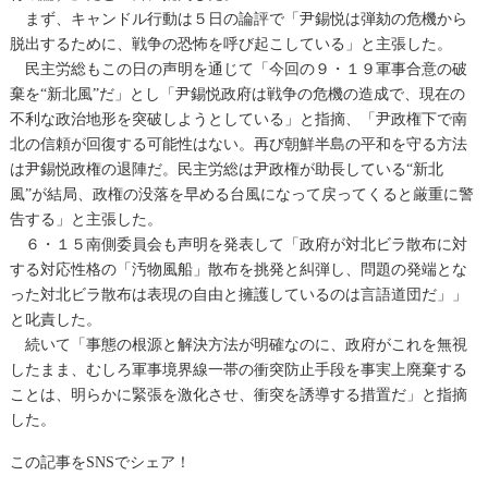
まず、キャンドル行動は５日の論評で「尹錫悦は弾劾の危機から
脱出するために、戦争の恐怖を呼び起こしている」と主張した。
民主労総もこの日の声明を通じて「今回の９・１９軍事合意の破
棄を“新北風”だ」とし「尹錫悦政府は戦争の危機の造成で、現在の
不利な政治地形を突破しようとしている」と指摘、「尹政権下で南
北の信頼が回復する可能性はない。再び朝鮮半島の平和を守る方法
は尹錫悦政権の退陣だ。民主労総は尹政権が助長している“新北
風”が結局、政権の没落を早める台風になって戻ってくると厳重に警
告する」と主張した。
６・１５南側委員会も声明を発表して「政府が対北ビラ散布に対
する対応性格の「汚物風船」散布を挑発と糾弾し、問題の発端とな
った対北ビラ散布は表現の自由と擁護しているのは言語道団だ」」
と叱責した。
続いて「事態の根源と解決方法が明確なのに、政府がこれを無視
したまま、むしろ軍事境界線一帯の衝突防止手段を事実上廃棄する
ことは、明らかに緊張を激化させ、衝突を誘導する措置だ」と指摘
した。
この記事をSNSでシェア！