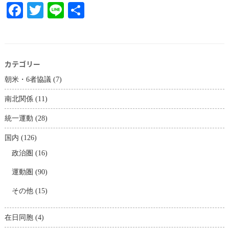
Facebook
Twitter
Line
共
有
カテゴリー
朝米・6者協議
(7)
南北関係
(11)
統一運動
(28)
国内
(126)
政治圏
(16)
運動圏
(90)
その他
(15)
在日同胞
(4)