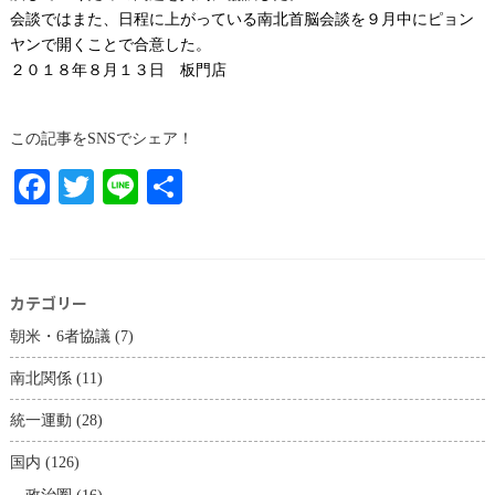
会談ではまた、日程に上がっている南北首脳会談を９月中にピョン
ヤンで開くことで合意した。
２０１８年８月１３日 板門店
この記事をSNSでシェア！
Facebook
Twitter
Line
共
有
カテゴリー
朝米・6者協議
(7)
南北関係
(11)
統一運動
(28)
国内
(126)