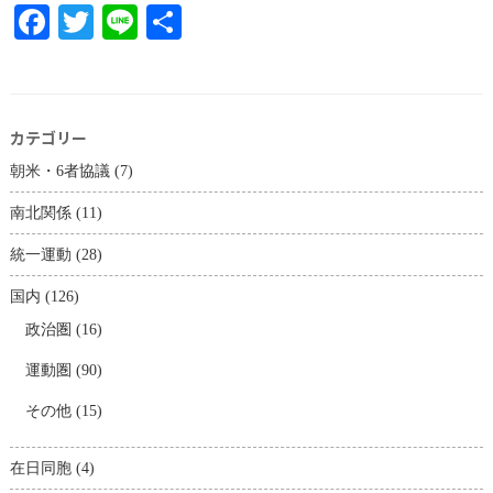
Facebook
Twitter
Line
共
有
カテゴリー
朝米・6者協議
(7)
南北関係
(11)
統一運動
(28)
国内
(126)
政治圏
(16)
運動圏
(90)
その他
(15)
在日同胞
(4)