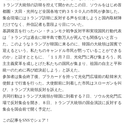
トランプ大統領の訪韓を控えて開かれたこの日、
ソウルをはじめ首
都圏・大田・光州など全国各地で約３５００人の市民が参加した。
集会現場にはトランプ訪韓に反対する声を伝達しようと国内取材陣
だけでなく、外信記者も普段より目についた。
基調発言を行ったハン・チュンモク戦争反対平和実現国民行動代表
は「トランプは過去に韓半島で数万人が死んでも関係ないと言っ
た。このようなトランプが韓国に来るのに、韓国の大統領は国賓で
迎えるという。私たちのキャンドル市民が黙っていることができる
のか」と話すとともに、「１１月７日、光化門に再び集まろう。民
主主義変革を成しとげた私たちの国民が集まり、祖国の自主と平和
統一のために再び総決起しよう」と訴えた。
参加者は集会終了後、プラカードを持って光化門広場前の駐韓米大
使館まで行進を行った。大使館前に到着した市民はスローガンを叫
び、トランプ大統領反対を訴えた。
共同行動はトランプ大統領が韓国に到着する７日、ソウル光化門広
場で反対集会を開き、８日、トランプ大統領の国会演説に反対する
集会を国会前で開く予定だ。
この記事をSNSでシェア！