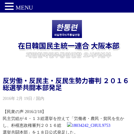
MENU
反労働・反民主・反民生勢力審判 ２０１６
総選挙共闘本部発足
2016年 2月 19日 / 国内
【民衆の声 2016/2/18】
民主労総が４・１３総選挙を控えて
「労働者・農民・貧民を生か
し、朴槿恵政権審判２０１６総
選挙共闘本部」を１８日公式発足した。