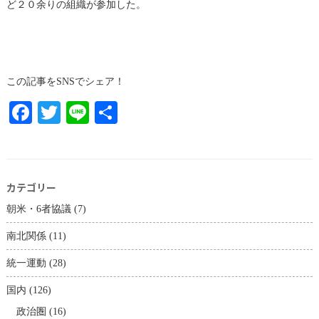
ど２０余りの組織が参加した。
この記事をSNSでシェア！
Facebook
Twitter
Line
共
有
カテゴリー
朝米・6者協議
(7)
南北関係
(11)
統一運動
(28)
国内
(126)
政治圏
(16)