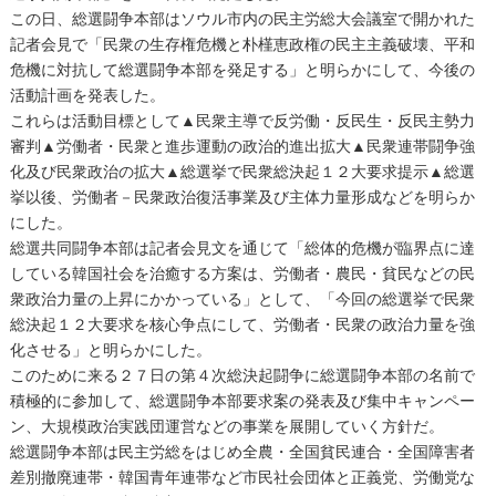
この日、総選闘争本部はソウル市内の民主労総大会議室で開かれた
記者会見で「民衆の生存権危機と朴槿恵政権の民主主義破壊、平和
危機に対抗して総選闘争本部を発足する」と明らかにして、今後の
活動計画を発表した。
これらは活動目標として▲民衆主導で反労働・反民生・反民主勢力
審判▲労働者・民衆と進歩運動の政治的進出拡大▲民衆連帯闘争強
化及び民衆政治の拡大▲総選挙で民衆総決起１２大要求提示▲総選
挙以後、労働者－民衆政治復活事業及び主体力量形成などを明らか
にした。
総選共同闘争本部は記者会見文を通じて「総体的危機が臨界点に達
している韓国社会を治癒する方案は、労働者・農民・貧民などの民
衆政治力量の上昇にかかっている」として、「今回の総選挙で民衆
総決起１２大要求を核心争点にして、労働者・民衆の政治力量を強
化させる」と明らかにした。
このために来る２７日の第４次総決起闘争に総選闘争本部の名前で
積極的に参加して、総選闘争本部要求案の発表及び集中キャンペー
ン、大規模政治実践団運営などの事業を展開していく方針だ。
総選闘争本部は民主労総をはじめ全農・全国貧民連合・全国障害者
差別撤廃連帯・韓国青年連帯など市民社会団体と正義党、労働党な