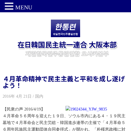
MENU
４月革命精神で民主主義と平和を成し遂げ
よう！
2016年 4月 21日 / 国内
【民衆の声 2016/4/19】
４月革命５６周年を迎えた１９日、ソウル市内にある４・１９民主
墓地で４月革命会と民主労総・韓国進歩連帯の主催で「４月革命５
６周年民族民主運動団体合同参拝式」が開かれ、「朴槿恵政権に対