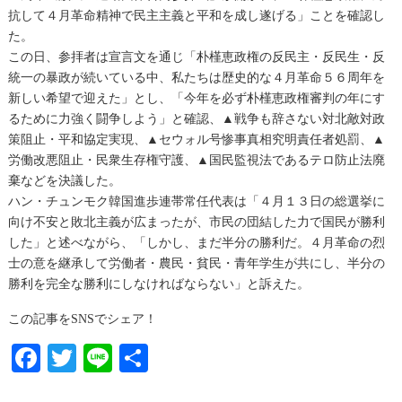
抗して４月革命精神で民主主義と平和を成し遂げる」ことを確認し
た。
この日、参拝者は宣言文を通じ「朴槿恵政権の反民主・反民生・反
統一の暴政が続いている中、私たちは歴史的な４月革命５６周年を
新しい希望で迎えた」とし、「今年を必ず朴槿恵政権審判の年にす
るために力強く闘争しよう」と確認、▲戦争も辞さない対北敵対政
策阻止・平和協定実現、▲セウォル号惨事真相究明責任者処罰、▲
労働改悪阻止・民衆生存権守護、▲国民監視法であるテロ防止法廃
棄などを決議した。
ハン・チュンモク韓国進歩連帯常任代表は「４月１３日の総選挙に
向け不安と敗北主義が広まったが、市民の団結した力で国民が勝利
した」と述べながら、「しかし、まだ半分の勝利だ。４月革命の烈
士の意を継承して労働者・農民・貧民・青年学生が共にし、半分の
勝利を完全な勝利にしなければならない」と訴えた。
この記事をSNSでシェア！
Facebook
Twitter
Line
共
有