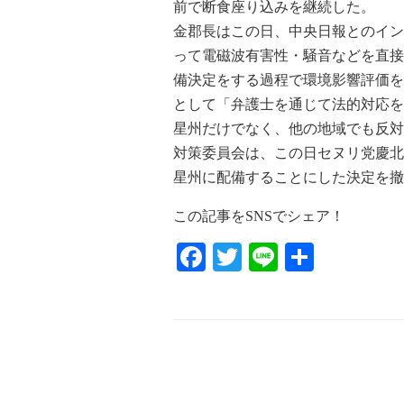
前で断食座り込みを継続した。
金郡長はこの日、中央日報とのイン
って電磁波有害性・騒音などを直接
備決定をする過程で環境影響評価を
として「弁護士を通じて法的対応を
星州だけでなく、他の地域でも反対
対策委員会は、この日セヌリ党慶北
星州に配備することにした決定を撤
この記事をSNSでシェア！
Facebook
Twitter
Line
共
有