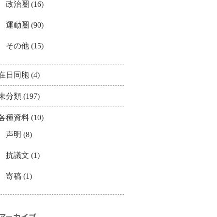
政治圏
(16)
運動圏
(90)
その他
(15)
在日同胞
(4)
未分類
(197)
各種資料
(10)
声明
(8)
抗議文
(1)
寄稿
(1)
アーカイブ