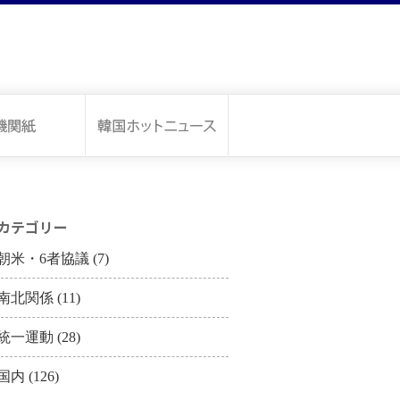
カテゴリー
朝米・6者協議
(7)
南北関係
(11)
統一運動
(28)
国内
(126)