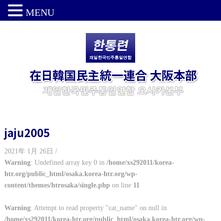
MENU
jaju2005
2021年 1月 26日 /
Warning
: Undefined array key 0 in
/home/xs292011/korea-
htr.org/public_html/osaka.korea-htr.org/wp-
content/themes/htrosaka/single.php
on line
11
Warning
: Attempt to read property "cat_name" on null in
/home/xs292011/korea-htr.org/public_html/osaka.korea-htr.org/wp-