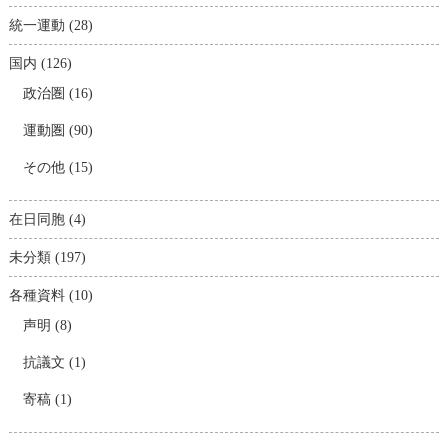
統一運動
(28)
国内
(126)
政治圏
(16)
運動圏
(90)
その他
(15)
在日同胞
(4)
未分類
(197)
各種資料
(10)
声明
(8)
抗議文
(1)
寄稿
(1)