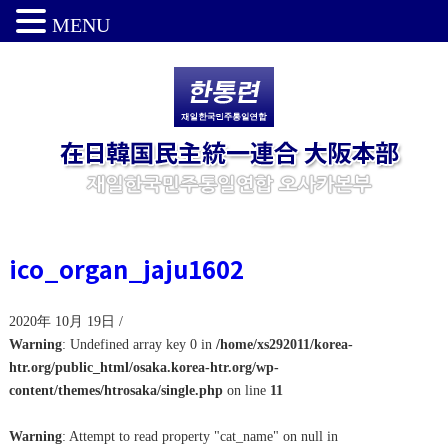
MENU
ico_organ_jaju1602
2020年 10月 19日 /
Warning
: Undefined array key 0 in
/home/xs292011/korea-
htr.org/public_html/osaka.korea-htr.org/wp-
content/themes/htrosaka/single.php
on line
11
Warning
: Attempt to read property "cat_name" on null in