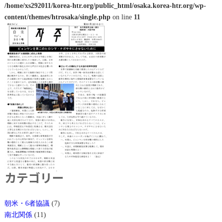
/home/xs292011/korea-htr.org/public_html/osaka.korea-htr.org/wp-
content/themes/htrosaka/single.php
on line
11
カテゴリー
朝米・6者協議
(7)
南北関係
(11)