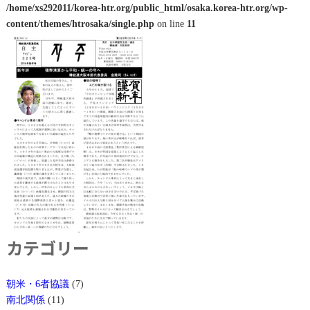
/home/xs292011/korea-htr.org/public_html/osaka.korea-htr.org/wp-
content/themes/htrosaka/single.php
on line
11
カテゴリー
朝米・6者協議
(7)
南北関係
(11)