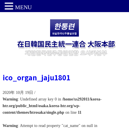
MENU
ico_organ_jaju1801
2020年 10月 19日 /
Warning
: Undefined array key 0 in
/home/xs292011/korea-
htr.org/public_html/osaka.korea-htr.org/wp-
content/themes/htrosaka/single.php
on line
11
Warning
: Attempt to read property "cat_name" on null in