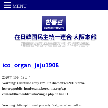
MENU
ico_organ_jaju1908
2020年 10月 19日 /
Warning
: Undefined array key 0 in
/home/xs292011/korea-
htr.org/public_html/osaka.korea-htr.org/wp-
content/themes/htrosaka/single.php
on line
11
Warning
: Attempt to read property "cat_name" on null in