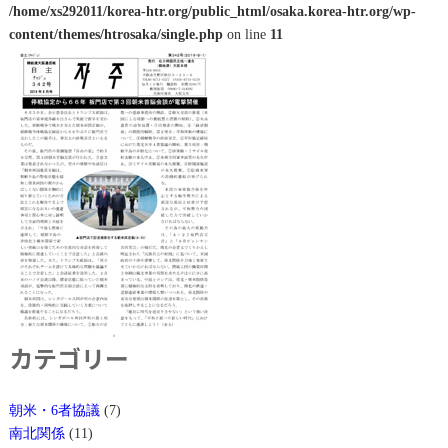
/home/xs292011/korea-htr.org/public_html/osaka.korea-htr.org/wp-
content/themes/htrosaka/single.php
on line
11
カテゴリー
朝米・6者協議
(7)
南北関係
(11)