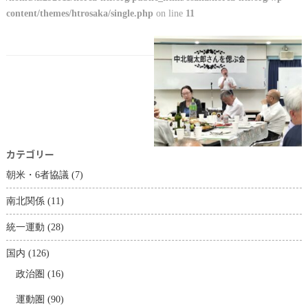
content/themes/htrosaka/single.php
on line
11
カテゴリー
朝米・6者協議
(7)
南北関係
(11)
統一運動
(28)
国内
(126)
政治圏
(16)
運動圏
(90)