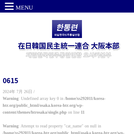
MENU
0615
2024年 7月 26日 /
Warning
: Undefined array key 0 in
/home/xs292011/korea-
htr.org/public_html/osaka.korea-htr.org/wp-
content/themes/htrosaka/single.php
on line
11
Warning
: Attempt to read property "cat_name" on null in
/home/xs292011/korea-htr.org/public_html/osaka.korea-htr.org/wp-