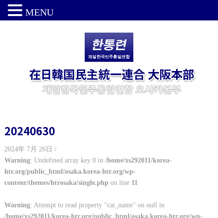
MENU
20240630
2024年 7月 26日 /
Warning
: Undefined array key 0 in
/home/xs292011/korea-
htr.org/public_html/osaka.korea-htr.org/wp-
content/themes/htrosaka/single.php
on line
11
Warning
: Attempt to read property "cat_name" on null in
/home/xs292011/korea-htr.org/public_html/osaka.korea-htr.org/wp-