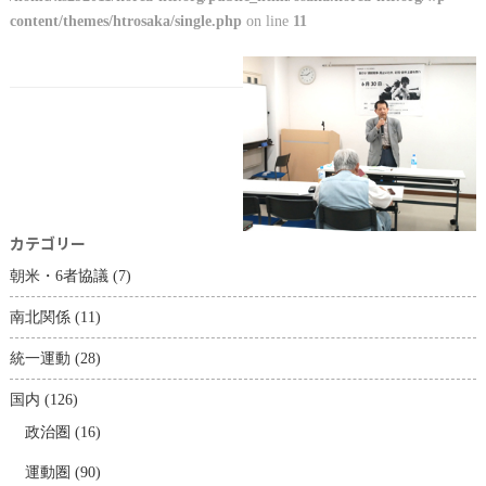
content/themes/htrosaka/single.php
on line
11
カテゴリー
朝米・6者協議
(7)
南北関係
(11)
統一運動
(28)
国内
(126)
政治圏
(16)
運動圏
(90)