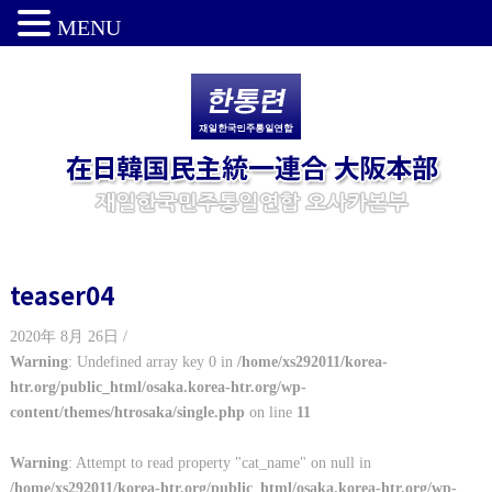
MENU
teaser04
2020年 8月 26日 /
Warning
: Undefined array key 0 in
/home/xs292011/korea-
htr.org/public_html/osaka.korea-htr.org/wp-
content/themes/htrosaka/single.php
on line
11
Warning
: Attempt to read property "cat_name" on null in
/home/xs292011/korea-htr.org/public_html/osaka.korea-htr.org/wp-