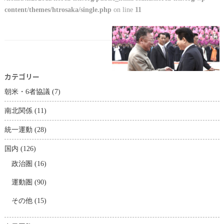
content/themes/htrosaka/single.php
on line
11
カテゴリー
朝米・6者協議
(7)
南北関係
(11)
統一運動
(28)
国内
(126)
政治圏
(16)
運動圏
(90)
その他
(15)